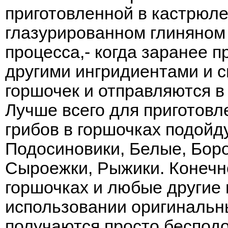
приготовленной в кастрюле
глазурированном глиняном 
процесса,- когда заранее 
другими ингридиентами и 
горшочек и отправляются в 
Лучше всего для приготовл
грибов в горшочках подойду
Подосиновики
,
Белые
,
Бор
Сыроежки
,
Рыжики
. Конечн
горшочках и любые другие
использовании оригиналь
получаются просто беспод