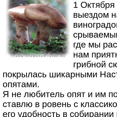
1 Октября
выездом н
виноградо
срываемым
где мы ра
нам прият
грибной сю
покрылась шикарными Нас
опятами.
Я не любитель опят и им п
ставлю в ровень с классик
его удобность в собирании 