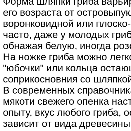
Форма шляпки гриба варьир
его возраста от островыпу
воронковидной или плоско-
часто, даже у молодых гри
обнажая белую, иногда роз
На ножке гриба можно легк
"юбочки" или кольца остаю
соприкосновния со шляпкой
В современных справочника
мякоти свежего опенка нас
опыту, вкус любого гриба, 
зависит от вида древесины