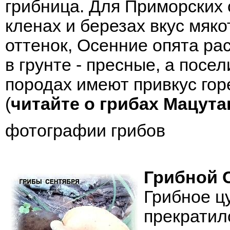
грибница. Для Приморских 
кленах и березах вкус мяк
оттенок, Осенние опята ра
в грунте - пресные, а посе
породах имеют привкус горе
(
читайте о грибах Мацута
фотографии грибов
Грибной 
Грибное ц
прекратил