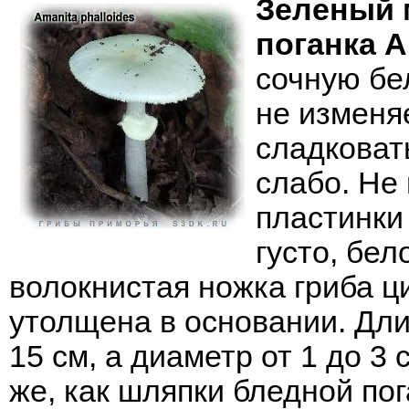
Зеленый 
поганка
A
сочную бе
не изменя
сладковат
слабо. Не
пластинки
густо, бел
волокнистая ножка гриба 
утолщена в основании. Дли
15 см, а диаметр от 1 до 3
же, как шляпки бледной пог