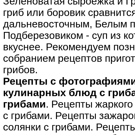
Зеленоватая сыроежка и Гр
гриб
или
боровик
сравнится
дальневосточным,
Белым п
Подберезовиком - суп из к
вкуснее. Рекомендуем поз
собранием рецептов пригот
грибов.
Рецепты с фотографиям
кулинарных блюд с гриб
грибами
.
Рецепты жаркого
с грибами
.
Рецепты зажарок
солянки с грибами
.
Рецепты