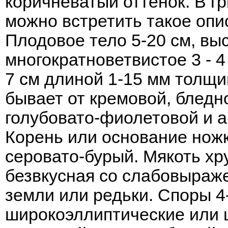
коричневатый оттенок. В г
можно встретить такое опис
Плодовое тело 5-20 см, вы
многократноветвистое 3 - 4
7 см длиной 1-15 мм толщи
бывает от кремовой, бледн
голубовато-фиолетовой и а
Корень или основание ножк
серовато-бурый. Мякоть хру
безвкусная со слабовыраж
земли или редьки. Споры 4-
широкоэллиптические или 